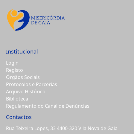
Institucional
Login
Registo
Órgãos Sociais
Protocolos e Parcerias
Arquivo Histórico
Biblioteca
Regulamento do Canal de Denúncias
Contactos
Rua Teixeira Lopes, 33 4400-320 Vila Nova de Gaia